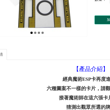
情
【產品介紹】
經典魔術ESP卡再度進
六種圖案不一樣的卡片，請
接著魔術師在這六張卡
猜測出觀眾所選的