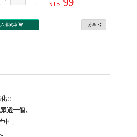
99
加入購物車
分享
化!!
觀眾選一個。
片中，
牌。