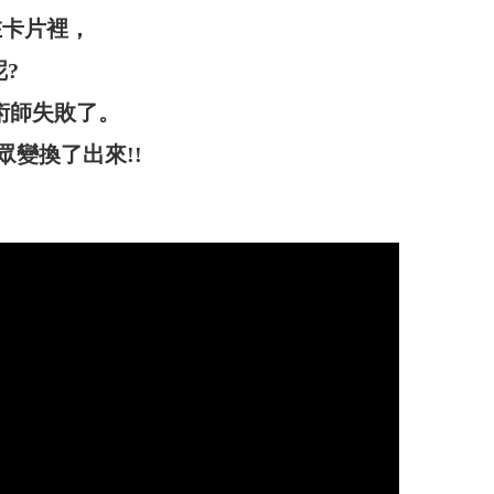
在卡片裡，
?
術師失敗了。
變換了出來!!