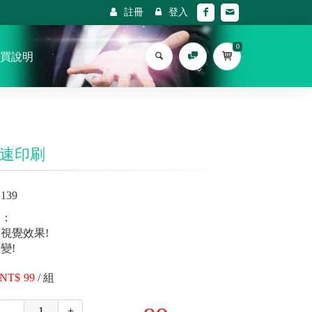
註冊
登入
0
買說明
快速印刷
139
介：
視覺效果!
變!
99
/
組
-
+