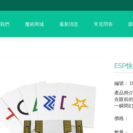
我們
魔術商城
最新消息
常見問答
購
ESP
編號：
D
產品簡
在眼前的
一瞬間幻
價格：
數量：