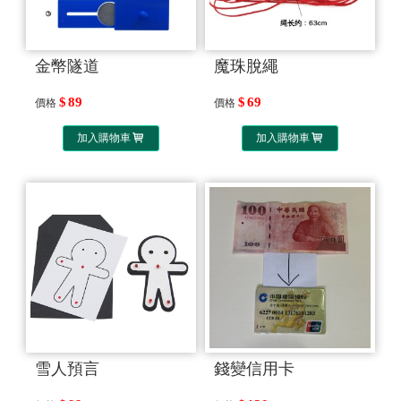
金幣隧道
魔珠脫繩
89
69
價格
價格
加入購物車
加入購物車
雪人預言
錢變信用卡