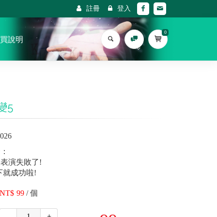
註冊
登入
0
買說明
變5
026
介：
表演失敗了!
下就成功啦!
99
/
個
-
+