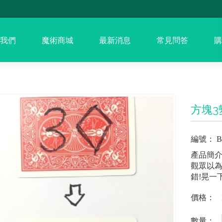
我們
魔術商城
最新消息
常見問答
購
方塊3
編號：
B
產品簡
觀眾以為
錯!晃一
價格：
數量：