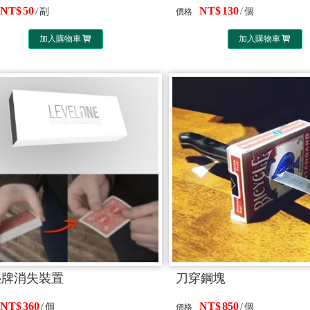
50
130
副
個
價格
加入購物車
加入購物車
疊牌消失裝置
刀穿鋼塊
360
850
個
個
價格