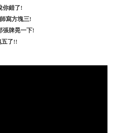
你錯了!
師寫方塊三!
張牌晃一下!
五了!!