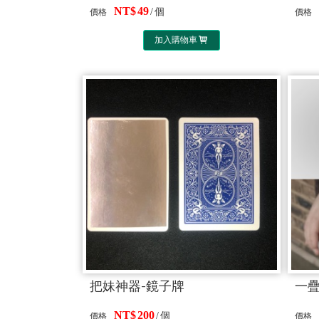
49
個
價格
價格
加入購物車
把妹神器-鏡子牌
一
200
個
價格
價格