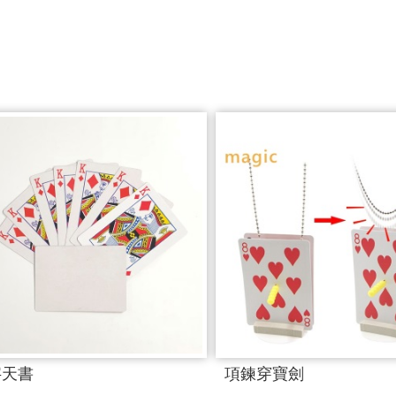
字天書
項鍊穿寶劍