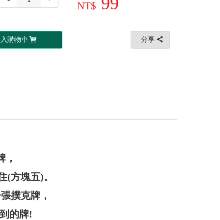
99
加入購物車
分享
牌，
(方塊五)。
一張撲克牌，
到的牌!