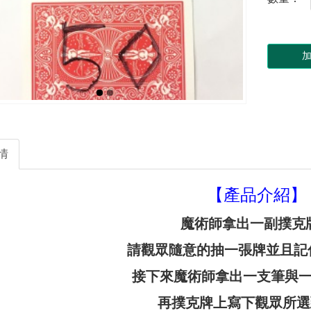
情
【產品介紹】
魔術師拿出一副撲克
請觀眾隨意的抽一張牌並且記住
接下來魔術師拿出一支筆與
再撲克牌上寫下觀眾所選