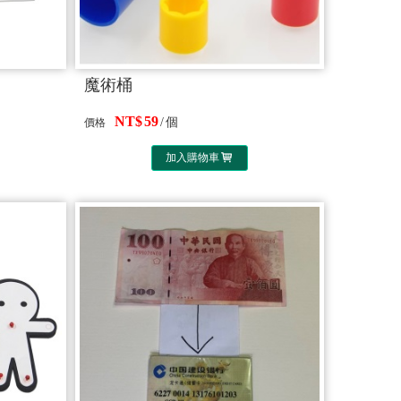
魔術桶
59
個
價格
加入購物車