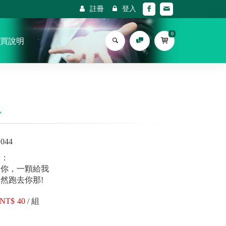
註冊
登入
0
買說明
心
044
介：
給你，一顆給我
然跑去你那!
40
/
組