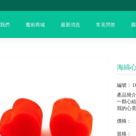
我們
魔術商城
最新消息
常見問答
購
海綿
編號：
D
產品簡
一顆心
我的心竟
價格：
規格：