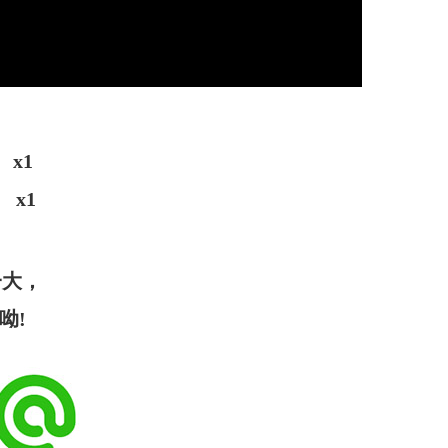
x1
x1
一大，
呦!