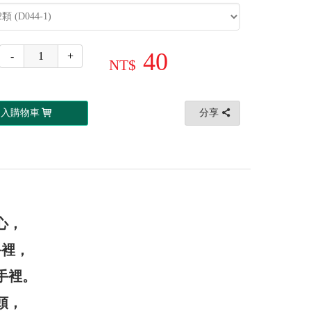
40
-
+
加入購物車
分享
心，
手裡，
手裡。
頭，